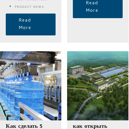
Read
PRODUCT NEWS
More
Read
More
Как сделать 5
как открыть