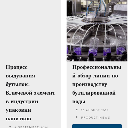
Процесс
Профессиональны
выдувания
й обзор линии по
бутылок:
производству
Ключевой элемент
бутилированной
в индустрии
воды
упаковки
26 AUGUST 2024
напитков
PRODUCT NEWS
4 SEPTEMBER 2024