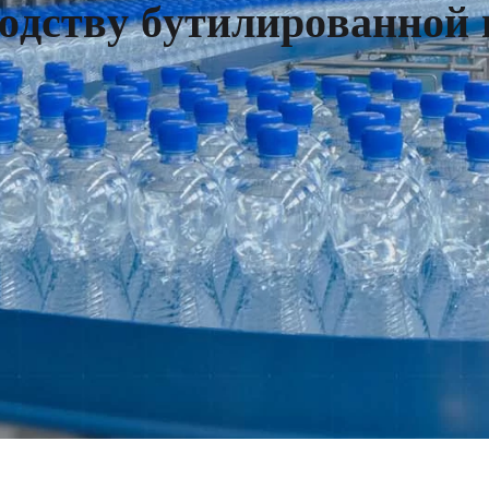
о
д
с
т
в
у
б
у
т
и
л
и
р
о
в
а
н
н
о
й