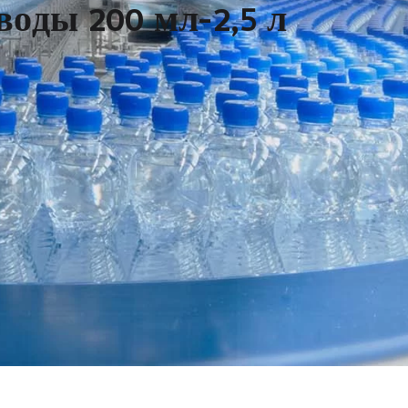
в
о
д
ы
2
0
0
м
л
-
2
,
5
л