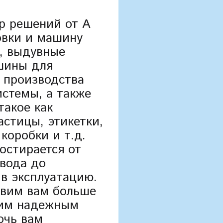
р решений от А
овки и машину
, выдувные
шины для
 производства
истемы, а также
такое как
стицы, этикетки,
коробки и т.д.
остирается от
вода до
в эксплуатацию.
авим вам больше
шим надежным
очь вам