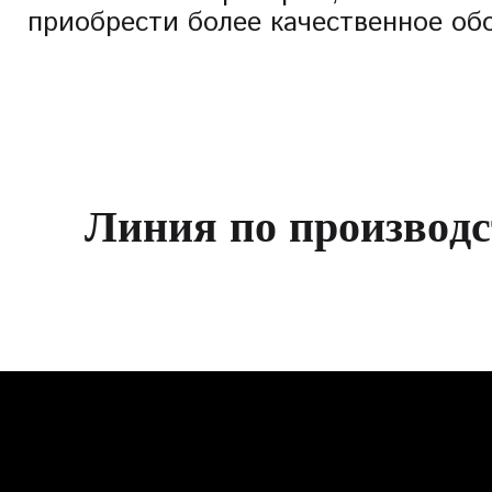
приобрести более качественное об
Л
и
н
и
я
п
о
п
р
о
и
з
в
о
д
с