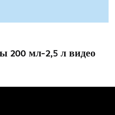
ы
2
0
0
м
л
-
2
,
5
л
в
и
д
е
о