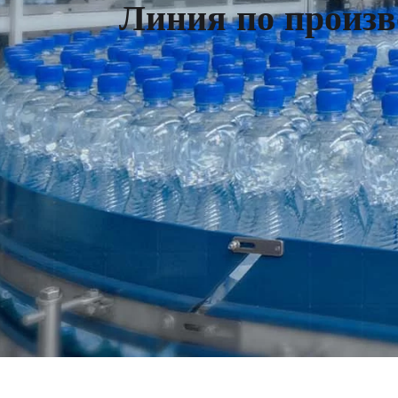
Л
и
н
и
я
п
о
п
р
о
и
з
в