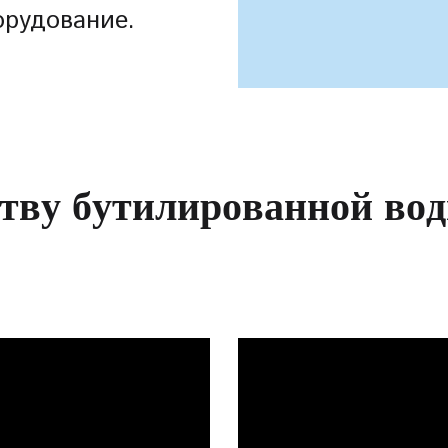
орудование.
т
в
у
б
у
т
и
л
и
р
о
в
а
н
н
о
й
в
о
д