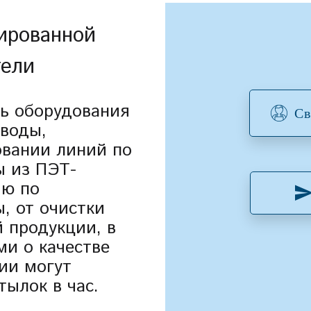
ированной
тели
ль оборудования
Св
 воды,
вании линий по
ы из ПЭТ-
ию по
, от очистки
й продукции, в
ми о качестве
ии могут
тылок в час.