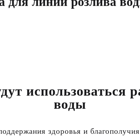
а
д
л
я
л
и
н
и
и
р
о
з
л
и
в
а
в
о
д
удут использоваться 
воды
 поддержания здоровья и благополучи