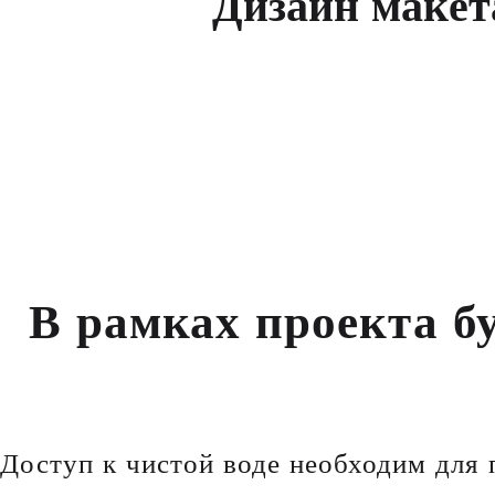
Д
и
з
а
й
н
м
а
к
е
т
В рамках проекта б
Доступ к чистой воде необходим для