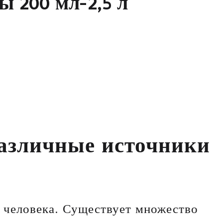
ы
2
0
0
м
л
-
2
,
5
л
различные источники
я человека. Существует множество