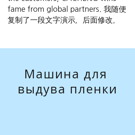
fame from global partners. 我随便
复制了一段文字演示，后面修改。
М
а
ш
и
н
а
д
л
я
в
ы
д
у
в
а
п
л
е
н
к
и