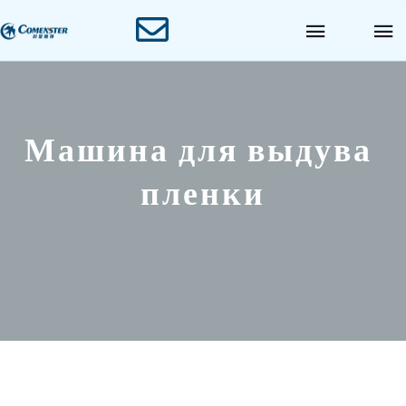
М
а
ш
и
н
а
д
л
я
в
ы
д
у
в
а
п
л
е
н
к
и