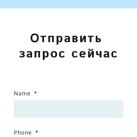
О
т
п
р
а
в
и
т
ь
з
а
п
р
о
с
с
е
й
ч
а
с
Enter Field Title
Name
*
Phone
*